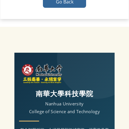
Go Back
南華大學科技學院
Nanhua University
College of Science and Technology