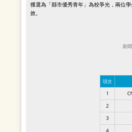
獲選為「縣市優秀青年」為校爭光，兩位學
效。
新聞
項次
1
C
2
3
4