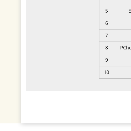
5
6
7
8
PCh
9
10